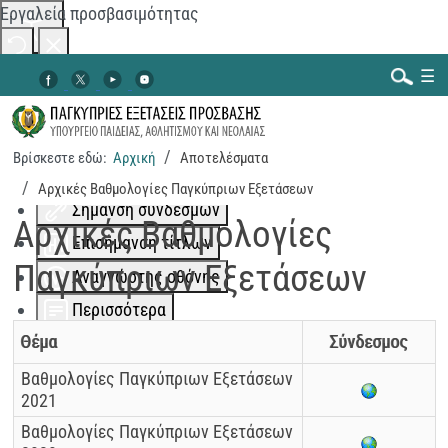
Εργαλεία προσβασιμότητας
Αλλαγή χρωμάτων
☰
Μονόχρωμο
Χαμηλή αντίθεση
Βρίσκεστε εδώ:
Αρχική
Αποτελέσματα
Ψηλή αντίθεση
Αναζήτηση...
Αρχικές Βαθμολογίες Παγκύπριων Εξετάσεων
Σήμανση συνδέσμων
Αρχικές Βαθμολογίες
Επισήμανση τίτλων
Παγκύπριων Εξετάσεων
Αναγνώστης οθόνης
Περισσότερα
Θέμα
Σύνδεσμος
Κλιμάκωση περιεχομένου
100
%
Διάστημα γραμμής
100
%
Βαθμολογίες Παγκύπριων Εξετάσεων
2021
Απόσταση γραμμάτων
100
%
Βαθμολογίες Παγκύπριων Εξετάσεων